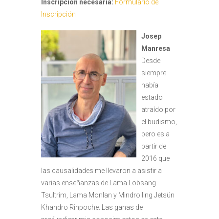
Inscripción necesaria:
Formulario de
Inscripción
Josep
Manresa
Desde
siempre
había
estado
atraído por
el budismo,
pero es a
partir de
2016 que
las causalidades me llevaron a asistir a
varias enseñanzas de Lama Lobsang
Tsultrim, Lama Monlan y Mindrolling Jetsün
Khandro Rinpoche. Las ganas de